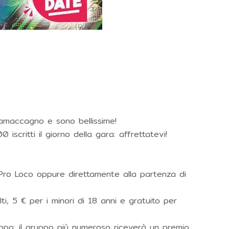
ramaccagno e sono bellissime!
iscritti il giorno della gara: affrettatevi!
lla Pro Loco oppure direttamente alla partenza di
lti, 5 € per i minori di 18 anni e gratuito per
ruppo: il gruppo più numeroso riceverà un premio