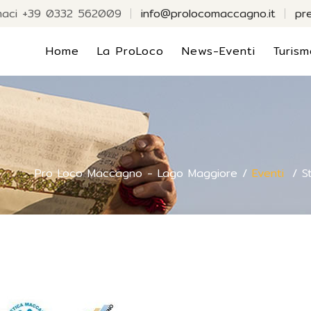
maci +39 0332 562009
info@prolocomaccagno.it
pr
Home
La ProLoco
News-Eventi
Turism
Pro Loco Maccagno - Lago Maggiore
/
Eventi
/
S