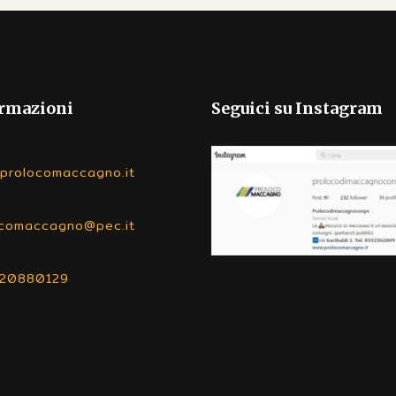
rmazioni
Seguici su Instagram
prolocomaccagno.it
ocomaccagno@pec.it
520880129