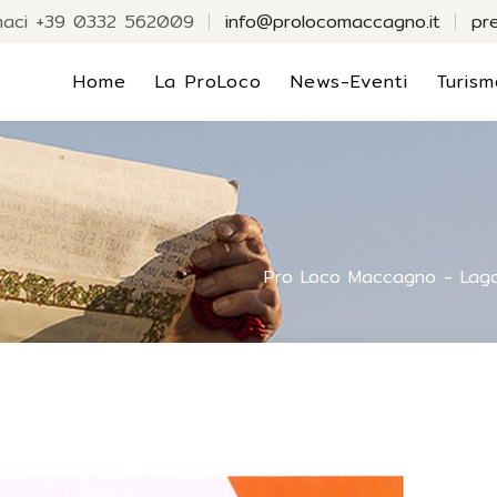
maci +39 0332 562009
info@prolocomaccagno.it
pr
Home
La ProLoco
News-Eventi
Turism
Pro Loco Maccagno - Lag