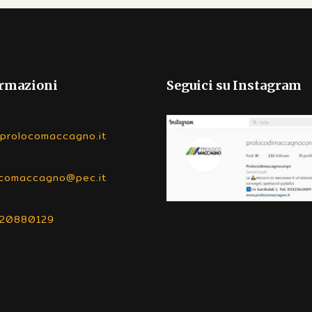
rmazioni
Seguici su Instagram
prolocomaccagno.it
ocomaccagno@pec.it
520880129