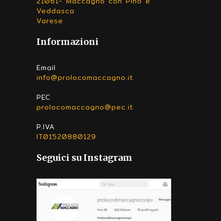
21061- Maccagno con Pino e
Veddasca
Varese
Informazioni
Email
info@prolocomaccagno.it
PEC
prolocomaccagno@pec.it
P.IVA
IT01520880129
Seguici su Instagram