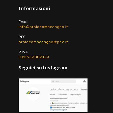
Informazioni
Email
info@prolocomaccagno.it
PEC
prolocomaccagno@pec.it
P.IVA
IT01520880129
Seguici su Instagram