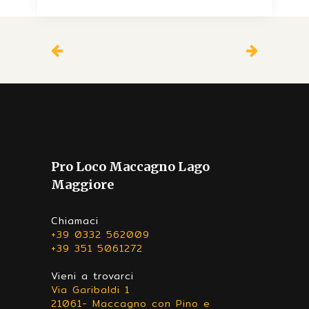
Pro Loco Maccagno Lago
Maggiore
Chiamaci
+39 0332 562009
+39 351 5061272
Vieni a trovarci
Via Garibaldi 1
21061- Maccagno con Pino e