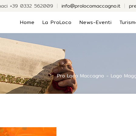
maci +39 0332 562009
info@prolocomaccagno.it
pr
Home
La ProLoco
News-Eventi
Turism
Pro Loco Maccagno - Lago Magg