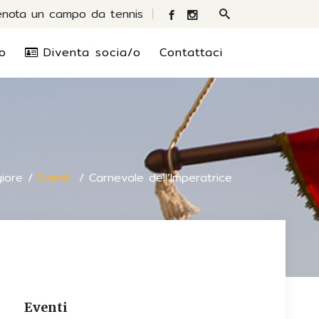
enota un campo da tennis
o
Diventa socia/o
Contattaci
iore
/
Eventi
/
Carnevale dell’Imperatrice
Eventi