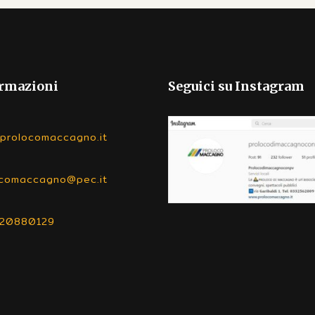
rmazioni
Seguici su Instagram
prolocomaccagno.it
ocomaccagno@pec.it
520880129